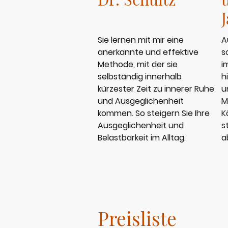
Sie lernen mit mir eine
A
anerkannte und effektive
s
Methode, mit der sie
i
selbständig innerhalb
h
kürzester Zeit zu innerer Ruhe
u
und Ausgeglichenheit
M
kommen. So steigern Sie Ihre
K
Ausgeglichenheit und
s
Belastbarkeit im Alltag.
a
Preisliste