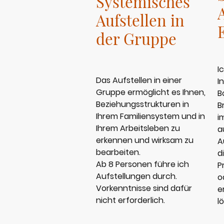
Systemisches
Aufstellen in
der Gruppe
I
Das Aufstellen in einer
I
Gruppe ermöglicht es Ihnen,
B
Beziehungsstrukturen in
B
Ihrem Familiensystem und in
i
Ihrem Arbeitsleben zu
a
erkennen und wirksam zu
A
bearbeiten.
d
Ab 8 Personen führe ich
P
Aufstellungen durch.
o
Vorkenntnisse sind dafür
e
nicht erforderlich.
l