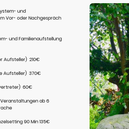
 System- und
inem Vor- oder Nachgespräch
tem- und Familienaufstellung
er Aufsteller) 210€
ve Aufsteller) 370€
lvertreter) 60€
r Veranstaltungen ab 6
prache
nzelsetting 90 Min 135€