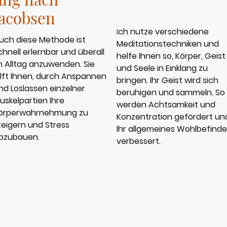
Jacobsen
ch nutze verschiedene
I
uch diese Methode ist
Meditationstechniken und
chnell erlernbar und überall
helfe Ihnen so, Körper, Geist
m Alltag anzuwenden. Sie
und Seele in Einklang zu
ilft Ihnen, durch Anspannen
bringen. Ihr Geist wird sich
nd Loslassen einzelner
beruhigen und sammeln. So
uskelpartien Ihre
werden Achtsamkeit und
örperwahrnehmung zu
Konzentration gefördert un
teigern und Stress
Ihr allgemeines Wohlbefind
bzubauen.
verbessert.