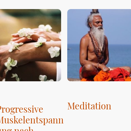
Meditation
Progressive
Muskelentspann
ung nach