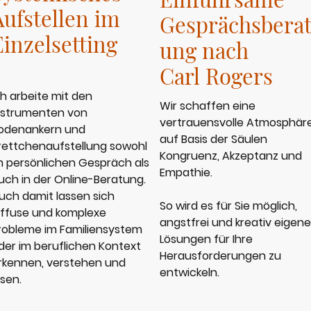
Aufstellen im
Gesprächsbera
Einzelsetting
ung nach
Carl Rogers
ch arbeite mit den
Wir schaffen eine
nstrumenten von
vertrauensvolle Atmosphäre
odenankern und
auf Basis der Säulen
rettchenaufstellung sowohl
Kongruenz, Akzeptanz und
m persönlichen Gespräch als
Empathie.
uch in der Online-Beratung.
uch damit lassen sich
So wird es für Sie möglich,
iffuse und komplexe
angstfrei und kreativ eigene
robleme im Familiensystem
Lösungen für Ihre
der im beruflichen Kontext
Herausforderungen zu
rkennen, verstehen und
entwickeln.
ösen.